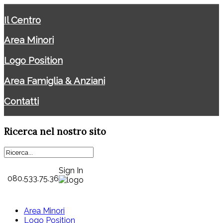
Il Centro
Area Minori
Logo Position
Area Famiglia & Anziani
Contatti
Ricerca
nel nostro sito
Sign In
080.533.75.36
Area Minori
Logo Position