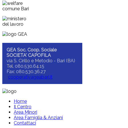
GEA Soc. Coop. Sociale
SOCIETA' CAPOFILA
via S. Cirillo e Metodio - Bari (BA)
Tel. 080.530.64.15
Fax: 080.530.36.27
cooperativageabari.it
Home
Il Centro
Area Minori
Area Famiglia & Anziani
Contattaci