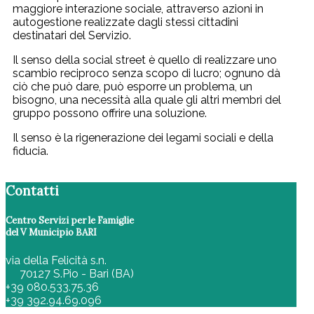
maggiore interazione sociale, attraverso azioni in
autogestione realizzate dagli stessi cittadini
destinatari del Servizio.
Il senso della social street è quello di realizzare uno
scambio reciproco senza scopo di lucro; ognuno dà
ciò che può dare, può esporre un problema, un
bisogno, una necessità alla quale gli altri membri del
gruppo possono offrire una soluzione.
Il senso è la rigenerazione dei legami sociali e della
fiducia.
Contatti
Centro Servizi per le Famiglie
del V Municipio BARI
via della Felicità s.n.
70127 S.Pio - Bari (BA)
+39 080.533.75.36
+39 392.94.69.096